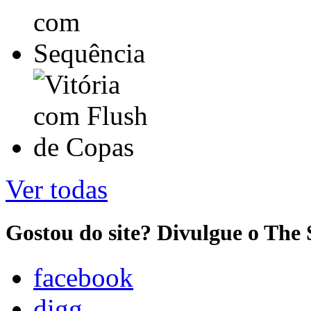
Ver todas
Gostou do site? Divulgue o The 
facebook
digg