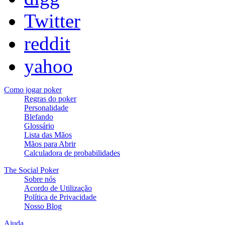
Twitter
reddit
yahoo
Como jogar poker
Regras do poker
Personalidade
Blefando
Glossário
Lista das Mãos
Mãos para Abrir
Calculadora de probabilidades
The Social Poker
Sobre nós
Acordo de Utilização
Política de Privacidade
Nosso Blog
Ajuda