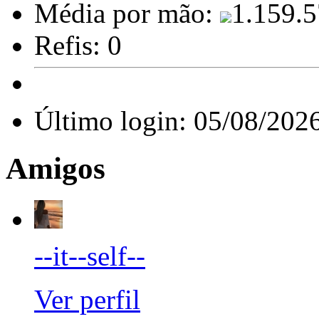
Média por mão:
1.159.5
Refis:
0
Último login:
05/08/202
Amigos
--it--self--
Ver perfil