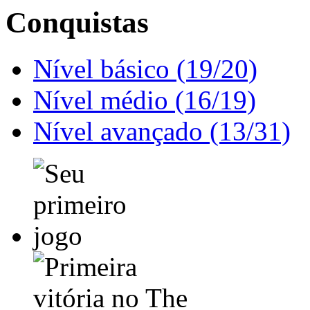
Conquistas
Nível básico (19/20)
Nível médio (16/19)
Nível avançado (13/31)