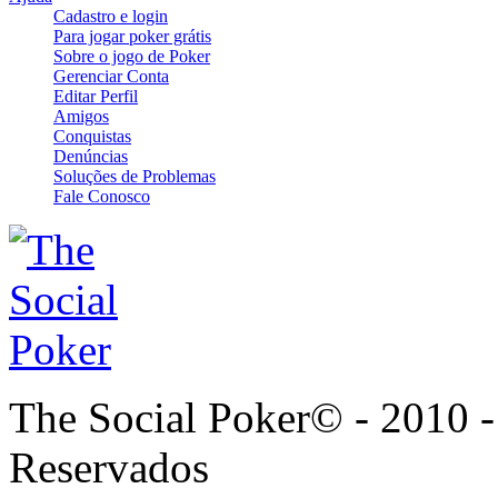
Cadastro e login
Para jogar poker grátis
Sobre o jogo de Poker
Gerenciar Conta
Editar Perfil
Amigos
Conquistas
Denúncias
Soluções de Problemas
Fale Conosco
The Social Poker© - 2010 -
Reservados