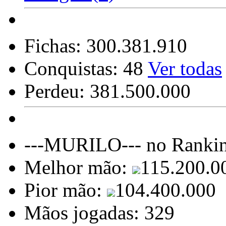
Fichas:
300.381.910
Conquistas:
48
Ver todas
Perdeu:
381.500.000
---MURILO--- no Ranki
Melhor mão:
115.200.0
Pior mão:
104.400.000
Mãos jogadas:
329