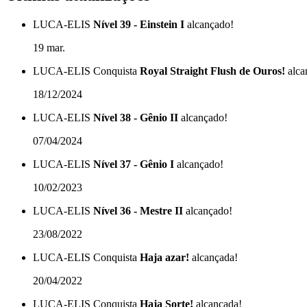
LUCA-ELIS
Nível 39 - Einstein I
alcançado!
19 mar.
LUCA-ELIS
Conquista
Royal Straight Flush de Ouros!
alca
18/12/2024
LUCA-ELIS
Nível 38 - Gênio II
alcançado!
07/04/2024
LUCA-ELIS
Nível 37 - Gênio I
alcançado!
10/02/2023
LUCA-ELIS
Nível 36 - Mestre II
alcançado!
23/08/2022
LUCA-ELIS
Conquista
Haja azar!
alcançada!
20/04/2022
LUCA-ELIS
Conquista
Haja Sorte!
alcançada!