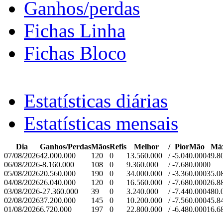
Ganhos/perdas
Fichas Linha
Fichas Bloco
Estatísticas diárias
Estatísticas mensais
Dia
Ganhos/Perdas
Mãos
Refis
Melhor
/
PiorMão
Má
07/08/2026
42.000.000
120
0
13.560.000
/
-5.040.000
49.8
06/08/2026
-8.160.000
108
0
9.360.000
/
-7.680.000
0
05/08/2026
20.560.000
190
0
34.000.000
/
-3.360.000
35.0
04/08/2026
26.040.000
120
0
16.560.000
/
-7.680.000
26.8
03/08/2026
-27.360.000
39
0
3.240.000
/
-7.440.000
480.
02/08/2026
37.200.000
145
0
10.200.000
/
-7.560.000
45.8
01/08/2026
6.720.000
197
0
22.800.000
/
-6.480.000
16.6