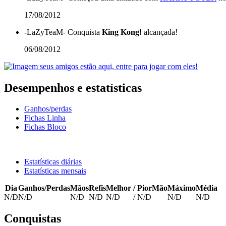
17/08/2012
-LaZyTeaM-
Conquista
King Kong!
alcançada!
06/08/2012
Desempenhos e estatísticas
Ganhos/perdas
Fichas Linha
Fichas Bloco
Estatísticas diárias
Estatísticas mensais
Dia
Ganhos/Perdas
Mãos
Refis
Melhor
/
PiorMão
Máximo
Média
N/D
N/D
N/D
N/D
N/D
/
N/D
N/D
N/D
Conquistas