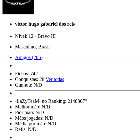
victor hugo gabariel dos reis
Nível: 12 - Bravo III
Masculino, Brasil
Amigos (205)
Fichas:
742
Conquistas:
28
Ver todas
Ganhou:
N/D
-LaZyTeaM- no Ranking:
2148307°
Melhor mão:
N/D
Pior mão:
N/D
Mãos jogadas:
N/D
Média por mão:
N/D
Refis:
N/D