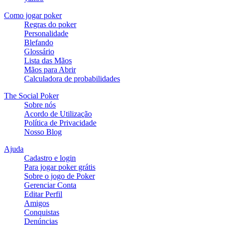
Como jogar poker
Regras do poker
Personalidade
Blefando
Glossário
Lista das Mãos
Mãos para Abrir
Calculadora de probabilidades
The Social Poker
Sobre nós
Acordo de Utilização
Política de Privacidade
Nosso Blog
Ajuda
Cadastro e login
Para jogar poker grátis
Sobre o jogo de Poker
Gerenciar Conta
Editar Perfil
Amigos
Conquistas
Denúncias