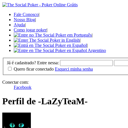
Fale Conosco
|
Nosso Blog
|
Ajuda
|
Como jogar poker
|
|
|
|
Já é cadastrado? Entre nessa:
Quero ficar conectado
Esqueci minha senha
Conectar com:
Facebook
Perfil de -LaZyTeaM-